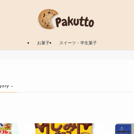
お菓子
スイーツ・半生菓子
gory –