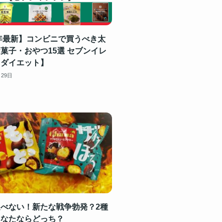
4年最新】コンビニで買うべき太
菓子・おやつ15選 セブンイレ
【ダイエット】
月29日
べない！新たな戦争勃発？2種
あなたならどっち？