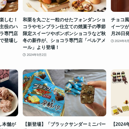
楽しむ！
和栗を丸ごと一粒のせたフォンダンショ
チョコ風
主役のハ
コラやモンブラン仕立ての焼菓子の季節
イーツが
ラ専門店
限定スイーツやボンボンショコラなど秋
月26日
で登場し
冬の新作が、ショコラ専門店「ベルアメ
2024年8
ール」より登場！
2024年9月2日
し本舗が
【新登場】「ブラックサンダーミニバー
【202