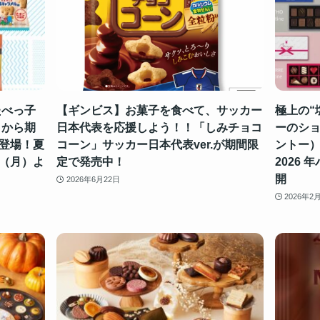
たべっ子
【ギンビス】お菓子を食べて、サッカー
極上の“
」から期
日本代表を応援しよう！！「しみチョコ
ーのショ
登場！夏
コーン」サッカー日本代表ver.が期間限
ントー
（月）よ
定で発売中！
2026
開
2026年6月22日
2026年2