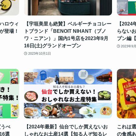
ハロウィ
【宇垣美里も絶賛】ベルギーチョコレー
【202
が登場！
トブランド「BENOIT NIHANT（ブノ
らないお
ワ・ニアン）」国内1号店を2023年9月
ブン編
16日(土)グランドオープン
2023年9
2023年10月1日
買うべ
【2024年最新】仙台でしか買えないお
これは選
16選
しゃれなお土産14選【知る人ぞ知るレ
の食感