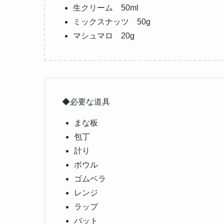
生クリーム 50ml
ミックスナッツ 50g
マシュマロ 20g
◆必要な道具
まな板
包丁
計り
ボウル
ゴムベラ
レンジ
ラップ
バット