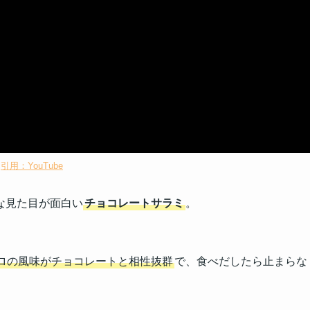
引用：YouTube
な見た目が面白い
チョコレートサラミ
。
ロの風味がチョコレートと相性抜群
で、食べだしたら止まらな