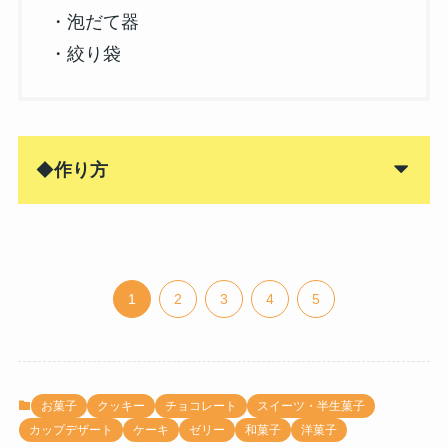
・泡だて器
・絞り袋
◆
作り方
1
2
3
4
5
お菓子
クッキー
チョコレート
スイーツ・半生菓子
カップデザート
ケーキ
ゼリー
和菓子
洋菓子