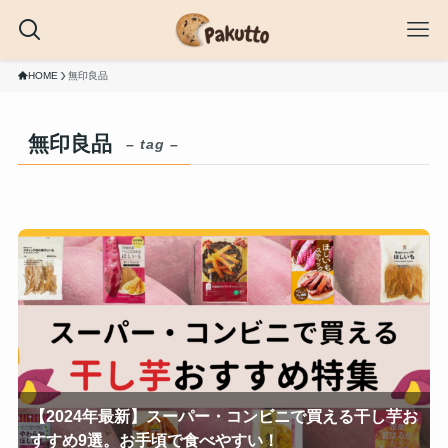
HOME
無印良品
無印良品
– tag –
【2024年最新】スーパー・コンビニで買える干し芋お
すすめ9選。お手頃で食べやすい！