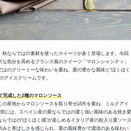
、秋ならではの素材を使ったスイーツが多く登場します。今回
沢な気分を高めるフランス風のスイーツ「マロンシャンティ」
ではのクリーミーな味わいを重ね、栗の豊かな風味と“ほくほく
いのアイスクリームです。
て完成した2種のマロンソース
くの産地からマロンソースを取り寄せ試作を重ね、ミルクアイ
層部には、スペイン産の栗ならではの濃く強い風味のある焼き
らではの“ほくほく感”が楽しめるイタリア産の粒入り栗ソー
渋みと香ばしさを感じられ、栗の風味豊かで濃淡のある味わい