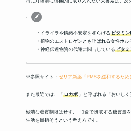
特に月経前に積極的に取り入れたい栄養素は、次
・
イライラや情緒不安定を和らげる
ビタミン
・
植物のエストロゲンとも呼ばれる女性ホル
・
神経伝達物質の代謝に関与している
ビタミ
※参照サイト：
ゼリア新薬『PMSを緩和するた
また最近では、「
ロカボ
」と呼ばれる「おいしく
極端な糖質制限はせず、「1食で摂取する糖質量を
生活を目指そうという考え方です。