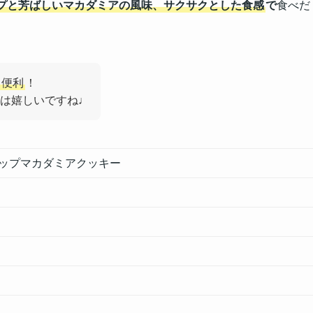
プと芳ばしいマカダミアの風味、サクサクとした食感
で
食べだ
も便利
！
は嬉しいですね♩
チップマカダミアクッキー