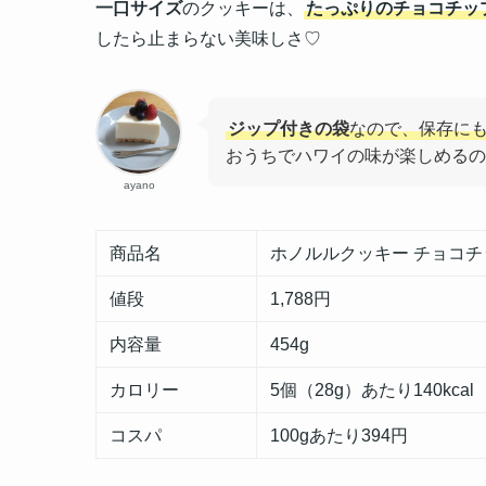
一口サイズ
のクッキーは、
たっぷりのチョコチッ
したら止まらない美味しさ♡
ジップ付きの袋
なので、保存に
おうちでハワイの味が楽しめるの
ayano
商品名
ホノルルクッキー チョコ
値段
1,788円
内容量
454g
カロリー
5個（28g）あたり140kcal
コスパ
100gあたり394円