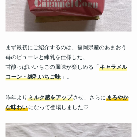
まず最初にご紹介するのは、福岡県産のあまおう
苺のピューレと練乳を仕様した、
甘酸っぱいいちごの風味が楽しめる「
キャラメル
コーン・練乳いちご味
」。
昨年より
ミルク感をアップ
させ、さらに
まろやか
な味わい
になって登場しました♡