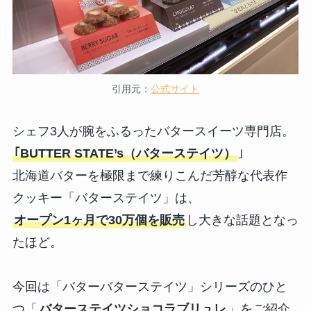
引用元：
公式サイト
シェフ3人が腕をふるったバタースイーツ専門店。
｢BUTTER STATE’s（バターステイツ）
｣
北海道バターを極限まで練りこんだ芳醇な代表作
クッキー「バターステイツ」は、
オープン1ヶ⽉で30万個を販売
し⼤きな話題となっ
たほど。
今回は「バターバターステイツ」シリーズのひと
つ「
バターステイツショコラブリュレ
」をご紹介