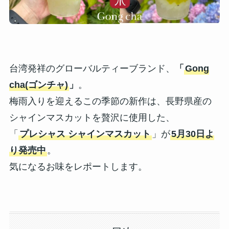
台湾発祥のグローバルティーブランド、
「
Gong
cha(ゴンチャ)
」
。
梅雨入りを迎えるこの季節の新作は、長野県産の
シャインマスカットを贅沢に使用した、
「
プレシャス シャインマスカット
」が
5月30日よ
り発売中
。
気になるお味をレポートします。