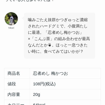
噛みごたえ抜群かつぎゅっと濃縮
されたハードグミで、小腹満たし
hikari
に最適。「忍者めし梅かつお」
×「こんぶ茶」の組み合わせが最高
なんだとか🍵。ほっと一息つきた
い時に、食べてみてはいかが？
商品名
忍者めし 梅かつお
値段
108円(税込)
内容量
20g
カロリー
64kcal