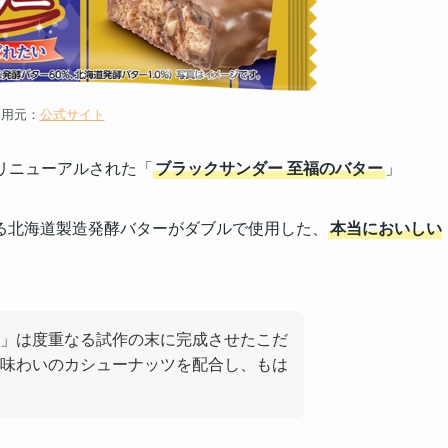
引用元：
公式サイト
くリニューアルされた「
ブラックサンダー 至福のバター
」
る北海道製造発酵バターがダブルで使用した、
本当においしい
」は度重なる試作の末に完成させたこだ
味わいのカシューナッツを配合し、もは