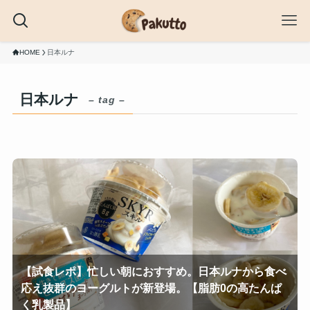
HOME
日本ルナ
日本ルナ
– tag –
【試食レポ】忙しい朝におすすめ。日本ルナから食べ
応え抜群のヨーグルトが新登場。【脂肪0の高たんぱ
く乳製品】