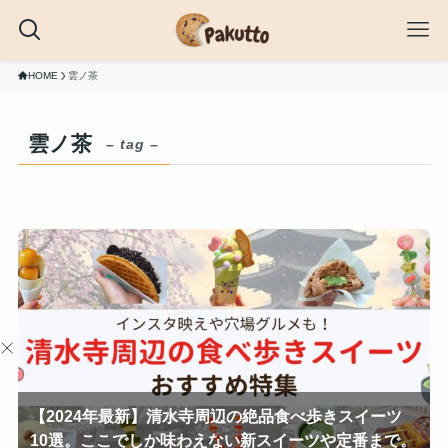
HOME
雲ノ茶
雲ノ茶
– tag –
【2024年最新】清水寺周辺の絶品食べ歩きスイーツ
10選。ここでしか味わえない新スイーツや定番まで。