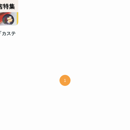
「カステ
1