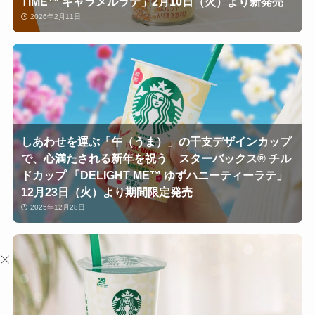
TIME™ キャラメルラテ」2月10日（火）より新発売
2026年2月11日
しあわせを運ぶ「午（うま）」の干支デザインカップ
で、心満たされる新年を祝う スターバックス® チル
ドカップ 「DELIGHT ME™ ゆずハニーティーラテ」
12月23日（火）より期間限定発売
2025年12月28日