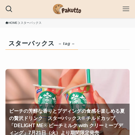
HOME
スターバックス
スターバックス
– tag –
ピーチの芳醇な香りとプディングの食感を楽しめる夏
の贅沢ドリンク スターバックス® チルドカップ
「DELIGHT ME® ピーチミルク with クリーミープデ
ィング」7月21日（火）より期間限定発売