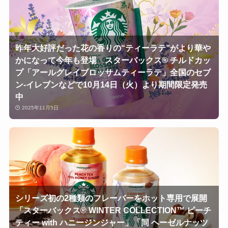
昨年大好評だった花の香りの“ティーラテ”がより華や
かになって今年も登場 スターバックス® チルドカッ
プ「アールグレイブロッサムティーラテ」全国のセブ
ン‐イレブンなどで10月14日（火）より期間限定発売
中
2025年11月5日
シリーズ初の2種類のフレーバーをホット専用で展開
「スターバックス® WINTER COLLECTION™ ピーチ
ティー with ハニージンジャー」「同 ヘーゼルナッツ