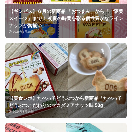
【ギンビス】６月の新商品 「おつまみ」から「ご褒美
スイーツ」まで！ 初夏の時間を彩る個性豊かなライン
ナップが勢揃い
2026年5月28日
【実食レポ】たべっ子どうぶつから新商品「たべっ子
どうぶつこだわりのマカダミアナッツ味 50g」
2024年3月14日