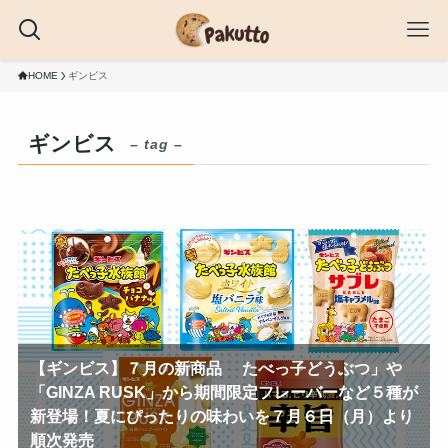
HOME
ギンビス
ギンビス
– tag –
【ギンビス】７月の新商品 たべっ子どうぶつ」や
「GINZA RUSK」から期間限定フレーバーなど５種が
新登場！夏にぴったりの味わいを７月６日（月）より
順次発売