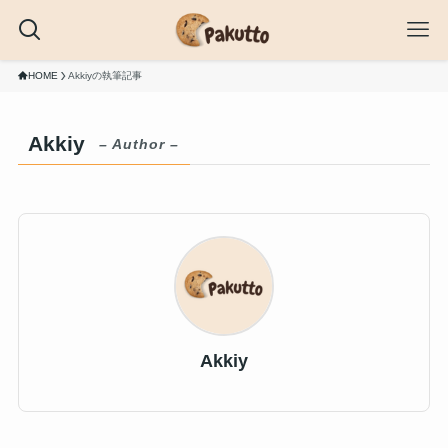
HOME
Akkiyの執筆記事
Akkiy
– Author –
Akkiy