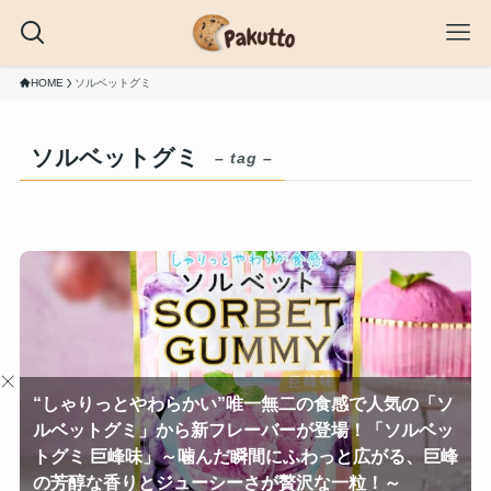
HOME
ソルベットグミ
ソルベットグミ
– tag –
“しゃりっとやわらかい”唯一無二の食感で人気の「ソ
ルベットグミ」から新フレーバーが登場！「ソルベッ
トグミ 巨峰味」～噛んだ瞬間にふわっと広がる、巨峰
の芳醇な香りとジューシーさが贅沢な一粒！～